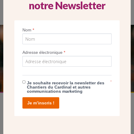
notre Newsletter
L’architecte Damien Dumay (cabinet Allegria)
Nom
*
SEUL VOTRE DON
NOUS PERMET D’AGIR
Adresse électronique
*
FAIRE UN DON
*
Je souhaite recevoir la newsletter des
Chantiers du Cardinal et autres
communications marketing
Je m’inscris !