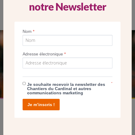
notre Newsletter
Depuis juillet 2022, les échafaudages ont été ôtés le long des
façades de l’église Saint-Louis à Vincennes. (CDC)
Nom
*
SEUL VOTRE DON
Adresse électronique
*
NOUS PERMET D’AGIR
FAIRE UN DON
*
Je souhaite recevoir la newsletter des
Chantiers du Cardinal et autres
communications marketing
Je m’inscris !