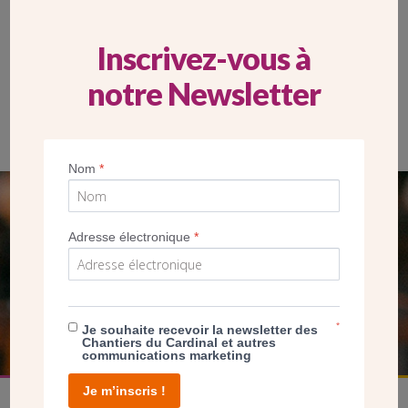
Inscrivez-vous à
notre Newsletter
Parmi les travaux réalisés pendant les deux premières phases:
la peinture des portes et la restauration des ferronneries. Église
Saint-Louis, Vincennes, septembre 2022.(CDC)
Nom
*
SEUL VOTRE DON
Adresse électronique
*
NOUS PERMET D’AGIR
FAIRE UN DON
*
Je souhaite recevoir la newsletter des
Chantiers du Cardinal et autres
communications marketing
Je m’inscris !