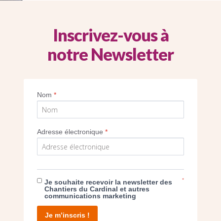
Inscrivez-vous à
notre Newsletter
lière des façades a été entièrement nettoy
2022, Vincennes. (CDC)
Nom
*
Imprimer
Adresse électronique
*
*
Je souhaite recevoir la newsletter des
E DON
Chantiers du Cardinal et autres
communications marketing
T D’AGIR
Je m’inscris !