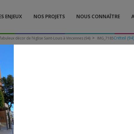
ES ENJEUX
NOS PROJETS
NOUS CONNAÎTRE
A
Créteil (94
fabuleux décor de l’église Saint-Louis à Vincennes (94)
IMG_7185
IMG_7185