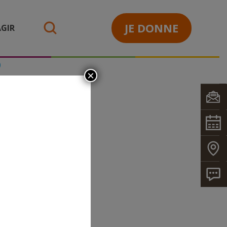
JE DONNE
GIR
search
)
×