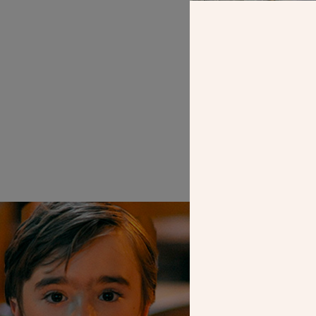
La pierre meu
SEUL VOTR
NOUS PERME