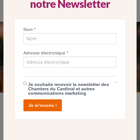
notre Newsletter
Nom
*
SEUL VOTRE DON
NOUS PERMET D’AGIR
Adresse électronique
*
FAIRE UN DON
*
Je souhaite recevoir la newsletter des
Chantiers du Cardinal et autres
communications marketing
Je m’inscris !
facebook
twitter
youtube
linkedin
instagram
Pinterest