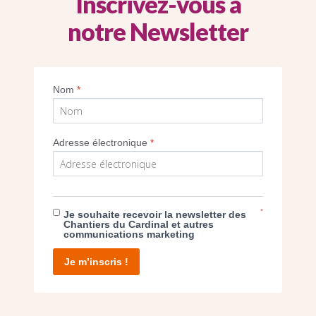
Inscrivez-vous à
notre Newsletter
rêl a vécu au 11 rue Raspail avec ses équip
1964.
Nom
*
Imprimer
Adresse électronique
*
*
Je souhaite recevoir la newsletter des
E DON
Chantiers du Cardinal et autres
communications marketing
T D’AGIR
Je m’inscris !