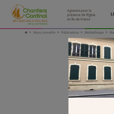
Agissons pour la
L
présence de l’Église
en Île-de-France
Nous connaître
Publications
Médiathèque
Ma
Chantiers
du
Cardinal