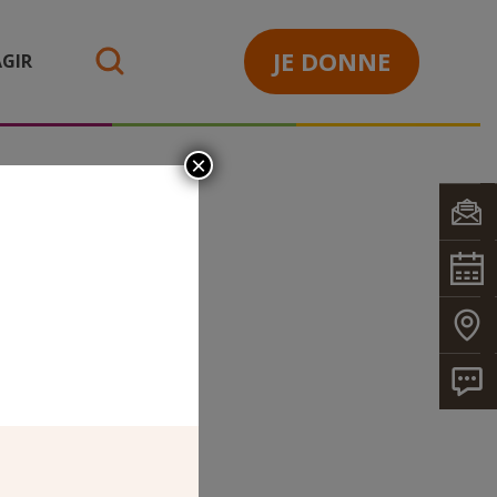
JE DONNE
GIR
search
×