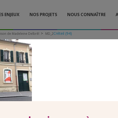
ES ENJEUX
NOS PROJETS
NOUS CONNAÎTRE
A
Créteil (94)
ison de Madeleine Delbrêl
MD_2
MD_2