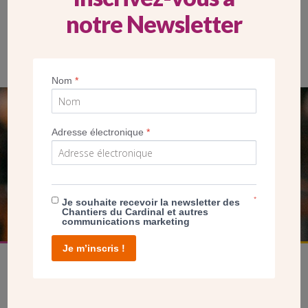
notre Newsletter
Façade du presbytère Saint-Germain à Fontenay-sous-Bois
Nom
*
SEUL VOTRE DON
Adresse électronique
*
NOUS PERMET D’AGIR
FAIRE UN DON
*
Je souhaite recevoir la newsletter des
Chantiers du Cardinal et autres
communications marketing
Je m’inscris !