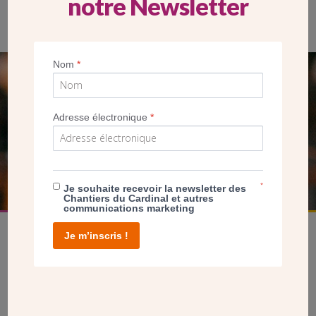
notre Newsletter
Nom
*
SEUL VOTRE DON
NOUS PERMET D’AGIR
Adresse électronique
*
FAIRE UN DON
*
Je souhaite recevoir la newsletter des
Chantiers du Cardinal et autres
communications marketing
Je m’inscris !
facebook
twitter
youtube
linkedin
instagram
Pinterest