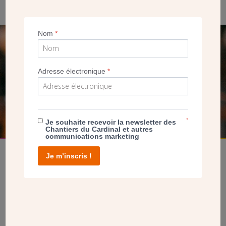
Nom
*
SEUL VOTRE DON
NOUS PERMET D’AGIR
Adresse électronique
*
FAIRE UN DON
*
Je souhaite recevoir la newsletter des
Chantiers du Cardinal et autres
communications marketing
Je m’inscris !
facebook
twitter
youtube
linkedin
instagram
Pinterest