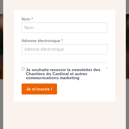
Nom
*
SEUL VOTRE DON
NOUS PERMET D’AGIR
Adresse électronique
*
FAIRE UN DON
*
Je souhaite recevoir la newsletter des
Chantiers du Cardinal et autres
communications marketing
Je m’inscris !
facebook
twitter
youtube
linkedin
instagram
Pinterest