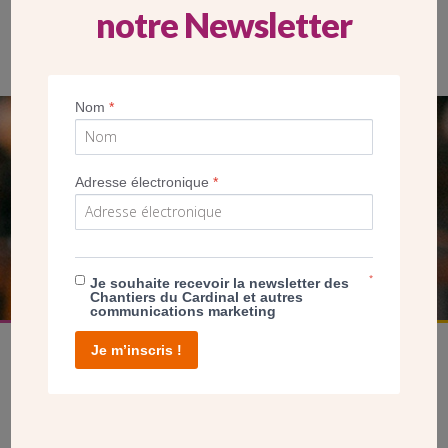
notre Newsletter
Vue avant/après des travaux à l’arrière de la maison Saint-
Charles.
Nom
*
SEUL VOTRE DON
NOUS PERMET D’AGIR
Adresse électronique
*
FAIRE UN DON
*
Je souhaite recevoir la newsletter des
Chantiers du Cardinal et autres
communications marketing
Je m’inscris !