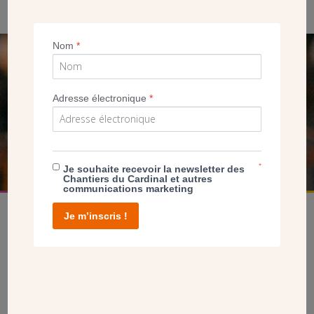
Nom
*
SEUL VOTRE DON
NOUS PERMET D’AGIR
Adresse électronique
*
FAIRE UN DON
*
Je souhaite recevoir la newsletter des
Chantiers du Cardinal et autres
communications marketing
Je m’inscris !
facebook
twitter
youtube
linkedin
instagram
Pinterest