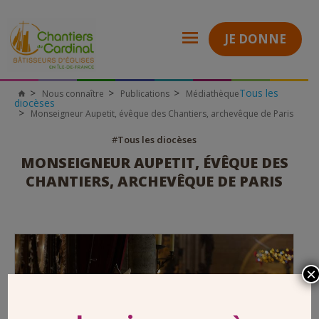
JE DONNE
Tous les
Nous connaître
Publications
Médiathèque
Chantiers
diocèses
du
Monseigneur Aupetit, évêque des Chantiers, archevêque de Paris
Cardinal
#
Tous les diocèses
MONSEIGNEUR AUPETIT, ÉVÊQUE DES
CHANTIERS, ARCHEVÊQUE DE PARIS
×