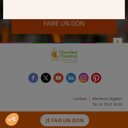
NOUS PERMET D’AGIR
1
20
© Copyright Michel Pourny
FAIRE UN DON
facebook
twitter
youtube
linkedin
instagram
Pinterest
Contact
Mentions légales
Tél. 01 78 91 93 93
JE FAIS UN DON