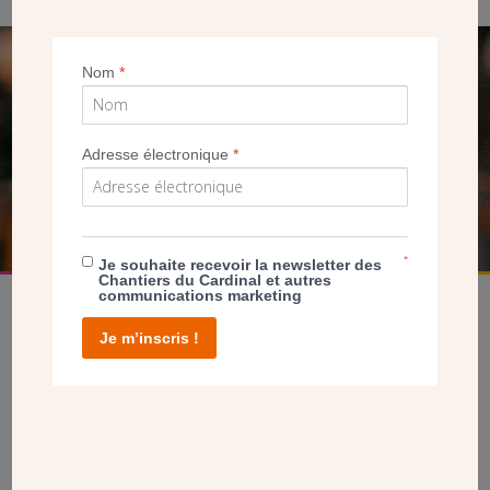
SEUL VOTRE DON
Nom
*
NOUS PERMET D’AGIR
Adresse électronique
*
FAIRE UN DON
*
Je souhaite recevoir la newsletter des
Chantiers du Cardinal et autres
communications marketing
Je m’inscris !
facebook
twitter
youtube
linkedin
instagram
Pinterest
Contact
Mentions légales