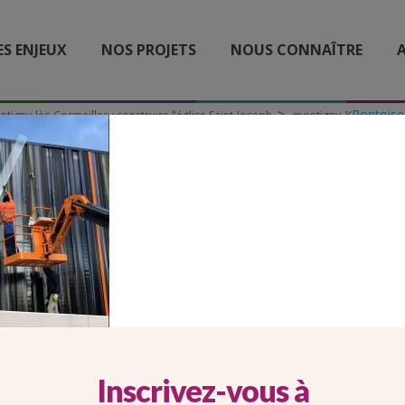
ES ENJEUX
NOS PROJETS
NOUS CONNAÎTRE
A
Pontoise
tigny-lès-Cormeilles : construire l’église Saint-Joseph
montigny_K
MONTIGNY_K
Inscrivez-vous à