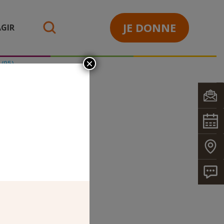
JE DONNE
GIR
search
×
 (95)