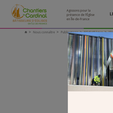
Agissons pour la
L
présence de l’Église
en Île-de-France
Nous connaître
Publications
Médiathèque
Mon
Chantiers
du
Cardinal