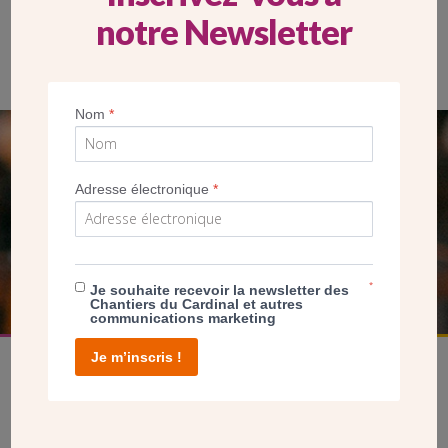
notre Newsletter
Vitrail de Thierry Boissel de l’église Saint-Joseph à Montigny-lès-
Cormeilles.
Nom
*
SEUL VOTRE DON
Adresse électronique
*
NOUS PERMET D’AGIR
FAIRE UN DON
*
Je souhaite recevoir la newsletter des
Chantiers du Cardinal et autres
communications marketing
Je m’inscris !