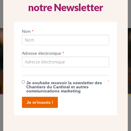
notre Newsletter
Les panneaux à restaurés ont été déposés en mai 2019 et
soigneusement numérotés.
Nom
*
SEUL VOTRE DON
NOUS PERMET D’AGIR
Adresse électronique
*
FAIRE UN DON
*
Je souhaite recevoir la newsletter des
Chantiers du Cardinal et autres
communications marketing
Je m’inscris !