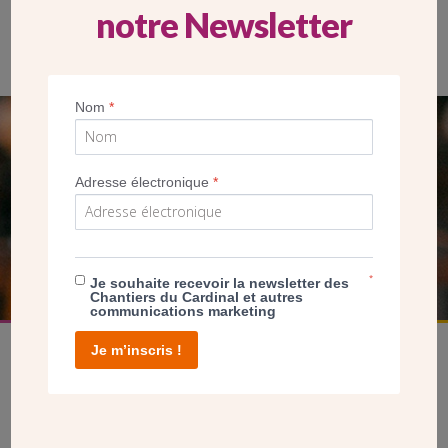
notre Newsletter
Le mur vitrail (derrière le chœur) a été restauré au printemps
2019.
Nom
*
SEUL VOTRE DON
NOUS PERMET D’AGIR
Adresse électronique
*
FAIRE UN DON
*
Je souhaite recevoir la newsletter des
Chantiers du Cardinal et autres
communications marketing
Je m’inscris !