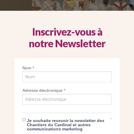
Inscrivez-vous à
notre Newsletter
Nom
*
Adresse électronique
*
igneur Aupetit consacrant le nouvel autel
*
Je souhaite recevoir la newsletter des
ght Jérôme Tolot
ght Karine Desgeorges
ght Karine Desgeorges
ght Karine Desgeorges
Chantiers du Cardinal et autres
ght Karine Desgeorges
communications marketing