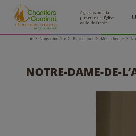
Agissons pour la
L
présence de l’Église
en Île-de-France
Nous connaître
Publications
Médiathèque
No
Chantiers
du
Cardinal
NOTRE-DAME-DE-L’A