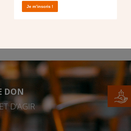
Je m’inscris !
E DON
T D’AGIR