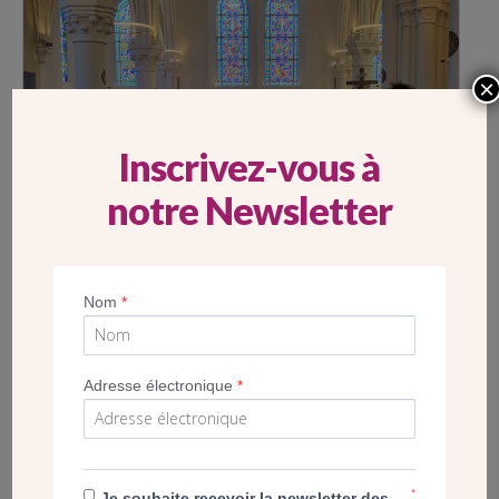
×
Inscrivez-vous à
notre Newsletter
1
3
Nom
*
Adresse électronique
*
Vue intérieure de la paroisse lors de la cérémonie
guidée par Mgr Michel Blanchet
*
Je souhaite recevoir la newsletter des