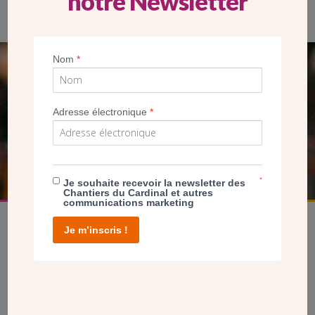
notre Newsletter
Nom
*
SEUL VOTRE DON
NOUS PERMET D’AGIR
Adresse électronique
*
FAIRE UN DON
*
Je souhaite recevoir la newsletter des
Chantiers du Cardinal et autres
communications marketing
Je m’inscris !
facebook
twitter
youtube
linkedin
instagram
Pinterest