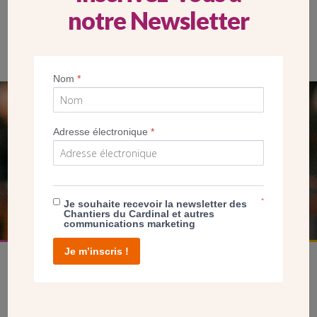
notre Newsletter
Pot organisé à la fin de la consécration
Nom
*
SEUL VOTRE DON
Adresse électronique
*
NOUS PERMET D’AGIR
FAIRE UN DON
*
Je souhaite recevoir la newsletter des
Chantiers du Cardinal et autres
communications marketing
Je m’inscris !