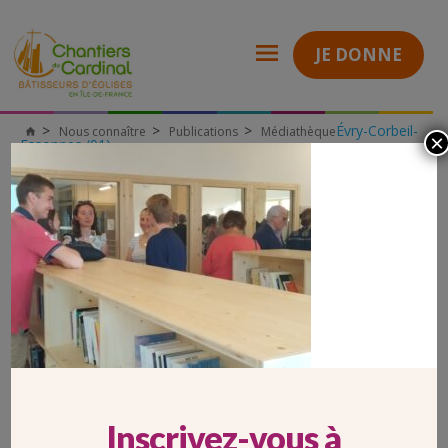
JE DONNE
Évry-Corbeil-
Nous connaître
Publications
Médiathèque
×
Chantiers
Essonnes (91)
du
Messe de Consécration de la Chapelle du Centre Teilhard-de-
Cardinal
Chardin à Saclay (91)
POT Saclay 2
POT SACLAY 2
Inscrivez-vous à