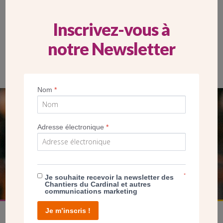
Inscrivez-vous à
notre Newsletter
Nom
*
SEUL VOTRE DON
Adresse électronique
*
NOUS PERMET D’AGIR
FAIRE UN DON
*
Je souhaite recevoir la newsletter des
Chantiers du Cardinal et autres
communications marketing
Je m’inscris !