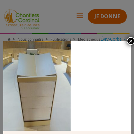
JE DONNE
Évry-Corbeil-
Nous connaître
Publications
Médiathèque
×
Chantiers
Essonnes (91)
du
Messe de Consécration de la Chapelle du Centre Teilhard-de-
Cardinal
Chardin à Saclay (91)
IMG_20230604_204235
IMG_20230604_204235