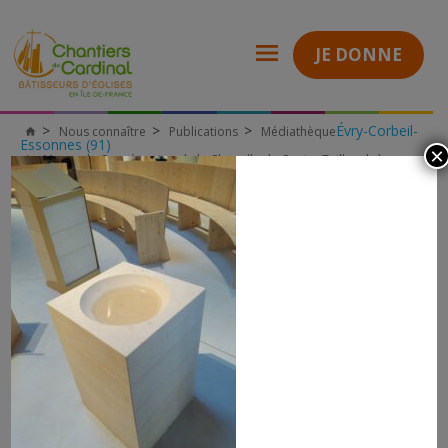
JE DONNE
Évry-Corbeil-
Nous connaître
Publications
Médiathèque
Chantiers
Essonnes (91)
×
du
Messe de Consécration de la Chapelle du Centre Teilhard-de-
Cardinal
Chardin à Saclay (91)
Baptistère de la chapelle SACLAY 2023
BAPTISTÈRE DE LA CHAPELLE SACLAY
2023