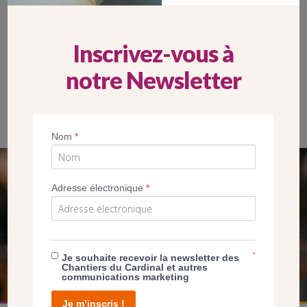
Inscrivez-vous à
notre Newsletter
Baptistère de la chapelle
Nom
*
SEUL VOTRE DON
Adresse électronique
*
NOUS PERMET D’AGIR
FAIRE UN DON
*
Je souhaite recevoir la newsletter des
Chantiers du Cardinal et autres
communications marketing
Je m’inscris !