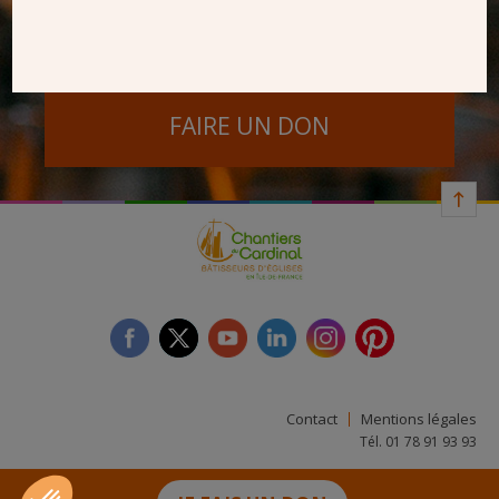
SEUL VOTRE DON
NOUS PERMET D’AGIR
FAIRE UN DON
facebook
twitter
youtube
linkedin
instagram
Pinterest
Contact
Mentions légales
Tél. 01 78 91 93 93