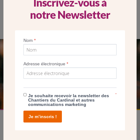
Inscrivez-vous à
notre Newsletter
L’église Notre-Dame du Raincy est bâtie par l’architecte Augute
Perret en béton armé, un matériau innovant pour l’époque.
(Eglise ND du Raincy – Auguste Perret UFSE SAIF, 1923)
Nom
*
SEUL VOTRE DON
NOUS PERMET D’AGIR
Adresse électronique
*
FAIRE UN DON
*
Je souhaite recevoir la newsletter des
Chantiers du Cardinal et autres
communications marketing
Je m’inscris !