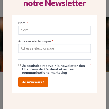
notre Newsletter
Nom
*
SEUL VOTRE DON
NOUS PERMET D’AGIR
Adresse électronique
*
FAIRE UN DON
*
Je souhaite recevoir la newsletter des
Chantiers du Cardinal et autres
communications marketing
Je m’inscris !
facebook
twitter
youtube
linkedin
instagram
Pinterest