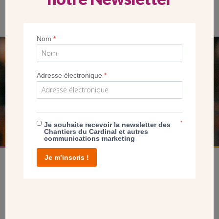
Bénédiction des chapelles par Mgr Thibault Verny, le 9 octobre
2016.
Nom
*
SEUL VOTRE DON
Adresse électronique
*
NOUS PERMET D’AGIR
FAIRE UN DON
*
Je souhaite recevoir la newsletter des
Chantiers du Cardinal et autres
communications marketing
Je m’inscris !
facebook
twitter
youtube
linkedin
instagram
Pinterest