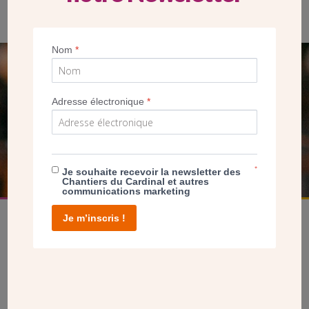
Statue de sainte Jeanne, œuvre de Jean-Louis Sauvat.
Nom
*
SEUL VOTRE DON
NOUS PERMET D’AGIR
Adresse électronique
*
FAIRE UN DON
*
Je souhaite recevoir la newsletter des
Chantiers du Cardinal et autres
communications marketing
Je m’inscris !
facebook
twitter
youtube
linkedin
instagram
Pinterest