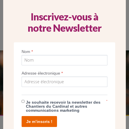
Inscrivez-vous à
notre Newsletter
Les murs et les voutes de l’église qui n’avaient jamais été
nettoyés depuis 1855 ont été ravalés.
Nom
*
SEUL VOTRE DON
Adresse électronique
*
NOUS PERMET D’AGIR
FAIRE UN DON
*
Je souhaite recevoir la newsletter des
Chantiers du Cardinal et autres
communications marketing
Je m’inscris !