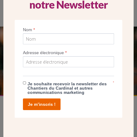
notre Newsletter
Intérieur des locaux
Nom
*
SEUL VOTRE DON
NOUS PERMET D’AGIR
Adresse électronique
*
FAIRE UN DON
*
Je souhaite recevoir la newsletter des
Chantiers du Cardinal et autres
communications marketing
Je m’inscris !