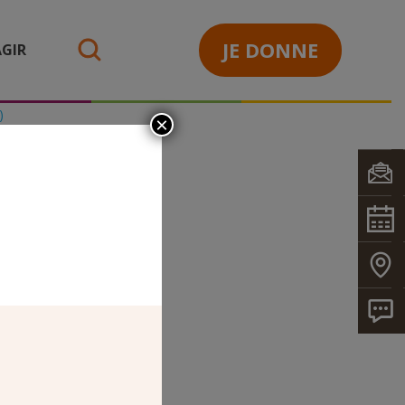
JE DONNE
GIR
search
)
×
X