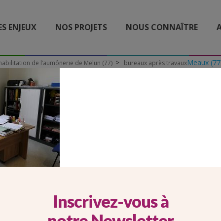
ES ENJEUX
NOS PROJETS
NOUS CONNAÎTRE
A
Meaux (77
habilitation de l’aumônerie de Melun (77)
bureaux après travaux
UREAUX APRÈS TRAVAU
Inscrivez-vous à
notre Newsletter