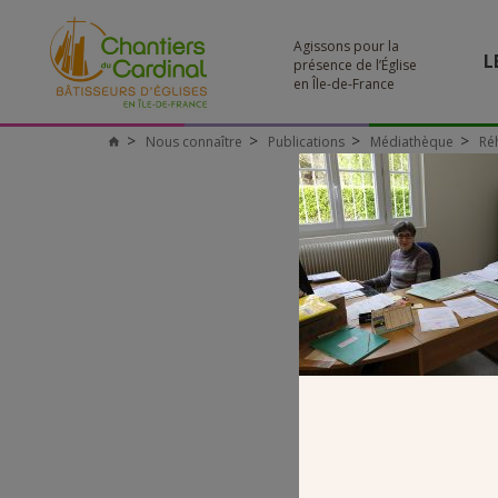
Agissons pour la
L
présence de l’Église
en Île-de-France
Nous connaître
Publications
Médiathèque
Ré
Chantiers
du
Cardinal
B