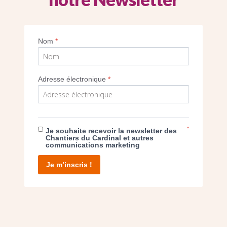
bureaux après travaux
Nom
*
Imprimer
Adresse électronique
*
*
Je souhaite recevoir la newsletter des
E DON
Chantiers du Cardinal et autres
communications marketing
T D’AGIR
Je m’inscris !