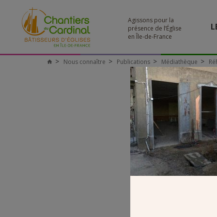
Agissons pour la
L
présence de l’Église
en Île-de-France
Nous connaître
Publications
Médiathèque
Ré
Chantiers
du
Cardinal
DÉTA