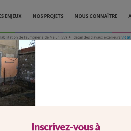
ES ENJEUX
NOS PROJETS
NOUS CONNAÎTRE
A
Meau
habilitation de l’aumônerie de Melun (77)
détail des travaux extérieurs
IL DES TRAVAUX EXTÉRI
Inscrivez-vous à