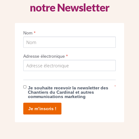
notre Newsletter
détail des travaux extérieurs
Nom
*
Imprimer
Adresse électronique
*
*
Je souhaite recevoir la newsletter des
E DON
Chantiers du Cardinal et autres
communications marketing
T D’AGIR
Je m’inscris !