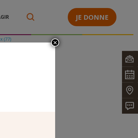
JE DONNE
GIR
search
x (77)
×
EURS