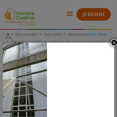
JE DONNE
Saint-Denis
Nous connaître
Publications
Médiathèque
Chantiers
(93)
du
×
Rénovation complète du presbytère de la paroisse Saint-Charles au
Cardinal
Blanc-Mesnil (93)
Fenetres Presbytere Saint-Charles Blanc-Mesnil
FENETRES PRESBYTERE SAINT-
CHARLES BLANC-MESNIL