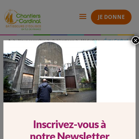
JE DONNE
×
Évry-Corbeil-
Nous connaître
Publications
Médiathèque
Chantiers
Essonnes (91)
du
Rénovation de l’église Notre-Dame-de-Toute-Joie à Grigny (91)
Cardinal
grigny-travaux-fornet
GRIGNY-TRAVAUX-FORNET
Inscrivez-vous à
notre Newsletter