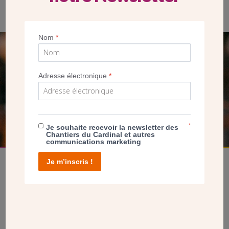
Nom
*
SEUL VOTRE DON
NOUS PERMET D’AGIR
Adresse électronique
*
FAIRE UN DON
*
Je souhaite recevoir la newsletter des
Chantiers du Cardinal et autres
communications marketing
Je m’inscris !
facebook
twitter
youtube
linkedin
instagram
Pinterest