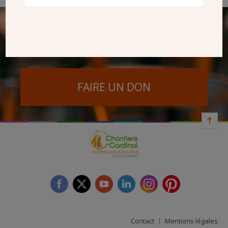
SEUL VOTRE DON
NOUS PERMET D’AGIR
FAIRE UN DON
facebook
twitter
youtube
linkedin
instagram
Pinterest
Contact
Mentions légales