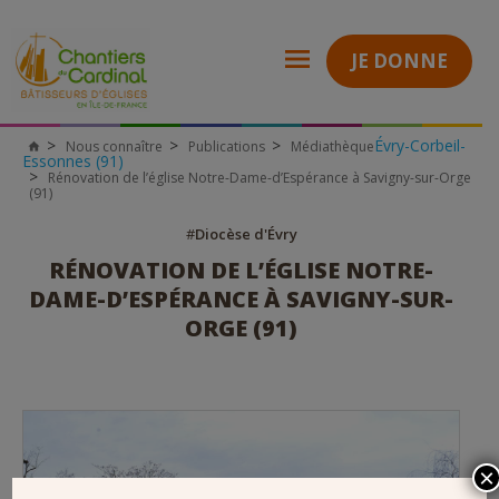
JE DONNE
Évry-Corbeil-
Nous connaître
Publications
Médiathèque
Chantiers
Essonnes (91)
du
Rénovation de l’église Notre-Dame-d’Espérance à Savigny-sur-Orge
Cardinal
(91)
#
Diocèse d'Évry
RÉNOVATION DE L’ÉGLISE NOTRE-
DAME-D’ESPÉRANCE À SAVIGNY-SUR-
ORGE (91)
×