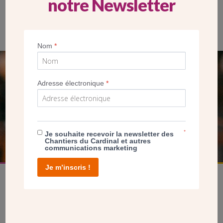
notre Newsletter
Les vitraux sont protégés par une plaque de verre
Nom
*
SEUL VOTRE DON
Adresse électronique
*
NOUS PERMET D’AGIR
FAIRE UN DON
*
Je souhaite recevoir la newsletter des
Chantiers du Cardinal et autres
communications marketing
Je m’inscris !