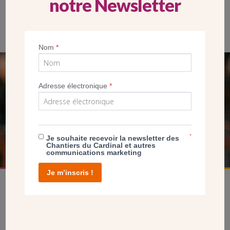
notre Newsletter
Les dalles de verres sont insérées dans les claustras en béton
Nom
*
SEUL VOTRE DON
Adresse électronique
*
NOUS PERMET D’AGIR
FAIRE UN DON
*
Je souhaite recevoir la newsletter des
Chantiers du Cardinal et autres
communications marketing
Je m’inscris !