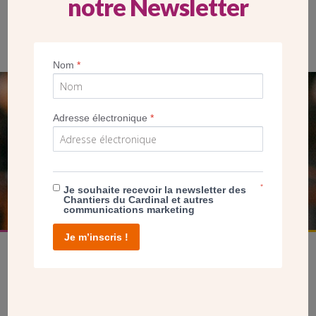
notre Newsletter
Les vitraux de la façade nord
Nom
*
SEUL VOTRE DON
Adresse électronique
*
NOUS PERMET D’AGIR
FAIRE UN DON
*
Je souhaite recevoir la newsletter des
Chantiers du Cardinal et autres
communications marketing
Je m’inscris !