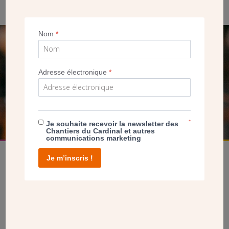
Nom
*
SEUL VOTRE DON
NOUS PERMET D’AGIR
Adresse électronique
*
FAIRE UN DON
*
Je souhaite recevoir la newsletter des
Chantiers du Cardinal et autres
communications marketing
Je m’inscris !
facebook
twitter
youtube
linkedin
instagram
Pinterest