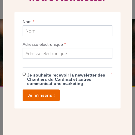
Mgr Bertrand, évêque du diocèse de Pontoise
Nom
*
SEUL VOTRE DON
NOUS PERMET D’AGIR
Adresse électronique
*
FAIRE UN DON
*
Je souhaite recevoir la newsletter des
Chantiers du Cardinal et autres
communications marketing
Je m’inscris !
facebook
twitter
youtube
linkedin
instagram
Pinterest