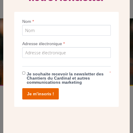
Jean Potage, bénévole de la paroisse Notre Dame des Noues
Nom
*
SEUL VOTRE DON
NOUS PERMET D’AGIR
Adresse électronique
*
FAIRE UN DON
*
Je souhaite recevoir la newsletter des
Chantiers du Cardinal et autres
communications marketing
Je m’inscris !
facebook
twitter
youtube
linkedin
instagram
Pinterest