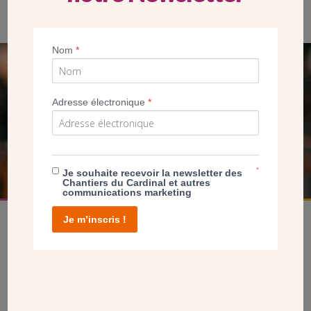
Au centre : Xavier Melki, Maire de Franconville, et son épouse
Nom
*
SEUL VOTRE DON
NOUS PERMET D’AGIR
Adresse électronique
*
FAIRE UN DON
*
Je souhaite recevoir la newsletter des
Chantiers du Cardinal et autres
communications marketing
Je m’inscris !
facebook
twitter
youtube
linkedin
instagram
Pinterest