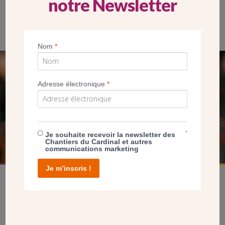
notre Newsletter
Le Père Pierre Nguyen Thang, curé de la paroisse, et Mgr
Bertrand
Nom
*
SEUL VOTRE DON
Adresse électronique
*
NOUS PERMET D’AGIR
FAIRE UN DON
*
Je souhaite recevoir la newsletter des
Chantiers du Cardinal et autres
communications marketing
Je m’inscris !