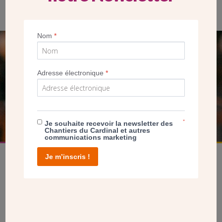
Les offrandes de la communauté tamoule
Nom
*
SEUL VOTRE DON
NOUS PERMET D’AGIR
Adresse électronique
*
FAIRE UN DON
*
Je souhaite recevoir la newsletter des
Chantiers du Cardinal et autres
communications marketing
Je m’inscris !
facebook
twitter
youtube
linkedin
instagram
Pinterest