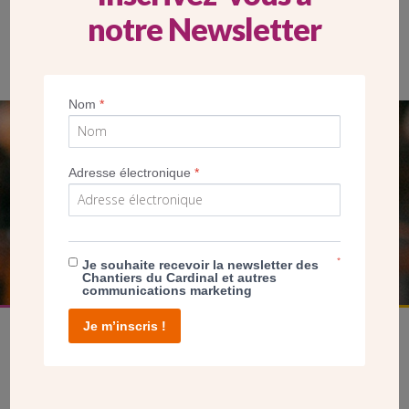
notre Newsletter
La paroisse avait préparée une messe pour célébrer la fin des
travaux.
Nom
*
SEUL VOTRE DON
Adresse électronique
*
NOUS PERMET D’AGIR
FAIRE UN DON
*
Je souhaite recevoir la newsletter des
Chantiers du Cardinal et autres
communications marketing
Je m’inscris !