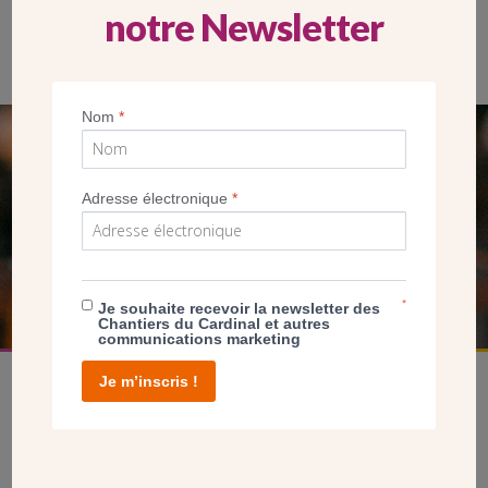
notre Newsletter
Bâtie entre 1935 et 1963, l’église est dessinée par l’architecte
Henri Vidal mais achevée après sa mort en 1955.
Nom
*
SEUL VOTRE DON
NOUS PERMET D’AGIR
Adresse électronique
*
FAIRE UN DON
*
Je souhaite recevoir la newsletter des
Chantiers du Cardinal et autres
communications marketing
Je m’inscris !