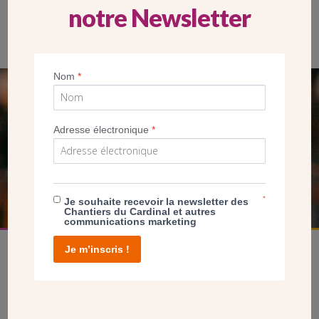
notre Newsletter
Vue de l’autel, deux écrans ont été disposés de chaque côté
pour les chants.
Nom
*
SEUL VOTRE DON
NOUS PERMET D’AGIR
Adresse électronique
*
FAIRE UN DON
*
Je souhaite recevoir la newsletter des
Chantiers du Cardinal et autres
communications marketing
Je m’inscris !