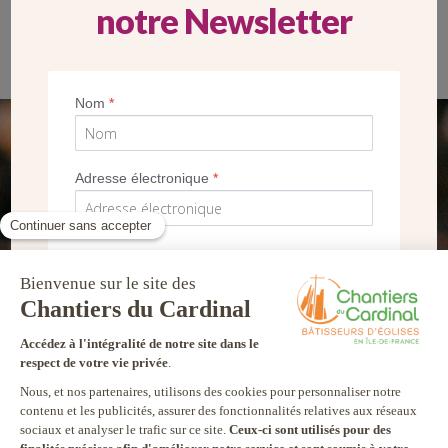
notre Newsletter
La place devant l’église Saint-Damien à Epinay a été rénovée par
la mairie, un arrêt de bus est même installé à proximité. (Crédit
paroisse)
Nom
*
SEUL VOTRE DON
NOUS PERMET D’AGIR
Adresse électronique
*
FAIRE UN DON
*
Je souhaite recevoir la newsletter des
Chantiers du Cardinal et autres
communications marketing
Je m’inscris !