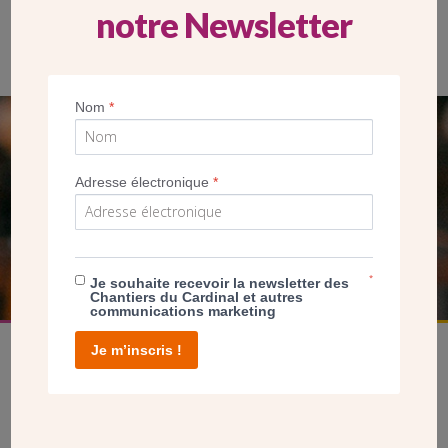
notre Newsletter
La procession des offrandes durant la messe a reflété toute la
richesse de la communauté paroissiale.
Nom
*
SEUL VOTRE DON
NOUS PERMET D’AGIR
Adresse électronique
*
FAIRE UN DON
*
Je souhaite recevoir la newsletter des
Chantiers du Cardinal et autres
communications marketing
Je m’inscris !